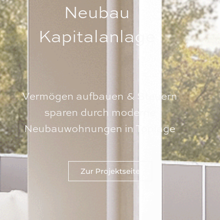
Neubau
Kapitalanlage
Vermögen aufbauen & Steuern
sparen durch moderne
Neubauwohnungen in Toplage
Zur Projektseite